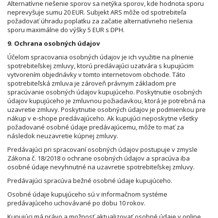
Alternatívne riešenie sporov sa netýka sporov, kde hodnota sporu
neprevyšuje sumu 20 EUR. Subjekt ARS môže od spotrebiteľa
požadovať úhradu poplatku za začatie alternatívneho riešenia
sporu maximálne do výšky 5 EUR s DPH.
9. Ochrana osobných údajov
Účelom spracovania osobných údajov je ich využitie na plnenie
spotrebiteľskej zmluvy, ktorú predávajúci uzatvára s kupujúcim
vytvorením objednávky v tomto internetovom obchode. Táto
spotrebiteľská zmluva je zároveň právnym základom pre
spracúvanie osobných údajov kupujúceho. Poskytnutie osobných
údajov kupujúceho je zmluvnou požiadavkou, ktorá je potrebná na
uzavretie zmluvy. Poskytnutie osobných údajov je podmienkou pre
nákup v e-shope predávajúceho. Ak kupujúci neposkytne všetky
požadované osobné údaje predávajúcemu, môže to mať za
následok neuzavretie kúpnej zmluvy.
Predávajúci pri spracovaní osobných údajov postupuje v zmysle
Zákona č. 18/2018 o ochrane osobných údajov a spracúva iba
osobné údaje nevyhnutné na uzavretie spotrebiteľskej zmluvy.
Predávajúci spracúva bežné osobné údaje kupujúceho.
Osobné údaje kupujúceho sú v informačnom systéme
predávajúceho uchovávané po dobu 10 rokov.
Kupujúci má právo a možnosť aktualizovať osobné údaje v online