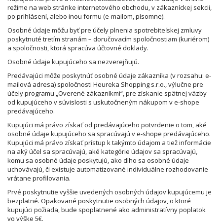
režime na web stránke internetového obchodu, v zákazníckej sekcii,
po prihlásení, alebo inou formu (e-mailom, písomne).
Osobné údaje môžu byť pre účely plnenia spotrebiteľskej zmluvy
poskytnuté tretím stranám – doručovacím spoločnostiam (kuriérom)
a spoločnosti, ktorá spracúva účtovné doklady.
Osobné údaje kupujúceho sa nezverejňujú.
Predávajúci môže poskytnúť osobné údaje zákazníka (v rozsahu: e-
mailová adresa) spoločnosti Heureka Shopping s.r.o., výlučne pre
účely programu „Overené zákazníkmi“, pre získanie spätnej väzby
od kupujúceho v súvislosti s uskutočneným nákupom v e-shope
predávajúceho.
Kupujúci má právo získať od predávajúceho potvrdenie o tom, aké
osobné údaje kupujúceho sa spracúvajú v e-shope predávajúceho.
Kupujúci má právo získať prístup k takýmto údajom a tiež informácie
na aký účel sa spracúvajú, aké kategórie údajov sa spracúvajú,
komu sa osobné údaje poskytujú, ako dlho sa osobné údaje
uchovávajú, či existuje automatizované individuálne rozhodovanie
vrátane profilovania.
Prvé poskytnutie vyššie uvedených osobných údajov kupujúcemu je
bezplatné. Opakované poskytnutie osobných údajov, o ktoré
kupujúci požiada, bude spoplatnené ako administratívny poplatok
vo výške 5€.