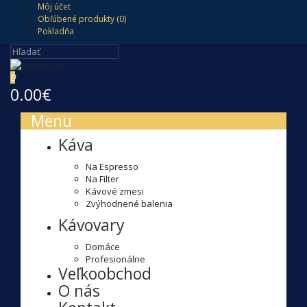
Môj účet
Obľúbené produkty (0)
Pokladňa
0
0.00€
Menu
Káva
Na Espresso
Na Filter
Kávové zmesi
Zvýhodnené balenia
Kávovary
Domáce
Profesionálne
Veľkoobchod
O nás