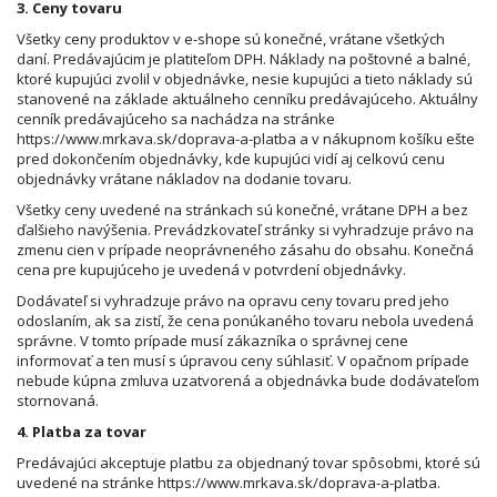
3. Ceny tovaru
Všetky ceny produktov v e-shope sú konečné, vrátane všetkých
daní. Predávajúcim je platiteľom DPH. Náklady na poštovné a balné,
ktoré kupujúci zvolil v objednávke, nesie kupujúci a tieto náklady sú
stanovené na základe aktuálneho cenníku predávajúceho. Aktuálny
cenník predávajúceho sa nachádza na stránke
https://www.mrkava.sk/doprava-a-platba
a v nákupnom košíku ešte
pred dokončením objednávky, kde kupujúci vidí aj celkovú cenu
objednávky vrátane nákladov na dodanie tovaru.
Všetky ceny uvedené na stránkach sú konečné, vrátane DPH a bez
ďalšieho navýšenia. Prevádzkovateľ stránky si vyhradzuje právo na
zmenu cien v prípade neoprávneného zásahu do obsahu. Konečná
cena pre kupujúceho je uvedená v potvrdení objednávky.
Dodávateľ si vyhradzuje právo na opravu ceny tovaru pred jeho
odoslaním, ak sa zistí, že cena ponúkaného tovaru nebola uvedená
správne. V tomto prípade musí zákazníka o správnej cene
informovať a ten musí s úpravou ceny súhlasiť. V opačnom prípade
nebude kúpna zmluva uzatvorená a objednávka bude dodávateľom
stornovaná.
4. Platba za tovar
Predávajúci akceptuje platbu za objednaný tovar spôsobmi, ktoré sú
uvedené na stránke
https://www.mrkava.sk/doprava-a-platba
.