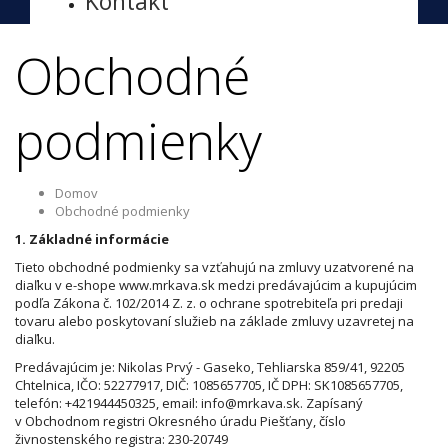
Kontakt
Obchodné
podmienky
Domov
Obchodné podmienky
1. Základné informácie
Tieto obchodné podmienky sa vzťahujú na zmluvy uzatvorené na
diaľku v e-shope www.mrkava.sk medzi predávajúcim a kupujúcim
podľa Zákona č. 102/2014 Z. z. o ochrane spotrebiteľa pri predaji
tovaru alebo poskytovaní služieb na základe zmluvy uzavretej na
diaľku.
Predávajúcim je: Nikolas Prvý - Gaseko, Tehliarska 859/41, 92205
Chtelnica, IČO: 52277917, DIČ: 1085657705, IČ DPH: SK1085657705,
telefón: +421944450325, email: info@mrkava.sk. Zapísaný
v Obchodnom registri Okresného úradu Piešťany, číslo
živnostenského registra: 230-20749