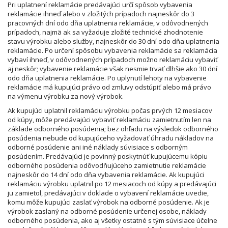
Pri uplatnení reklamácie predávajúci určí spôsob vybavenia
reklamácie ihneď alebo v zložitých prípadoch najneskôr do 3
pracovných dní odo dňa uplatnenia reklamácie, v odôvodnených
prípadoch, najmä ak sa vyžaduje zložité technické zhodnotenie
stavu výrobku alebo služby, najneskôr do 30 dní odo dňa uplatnenia
reklamácie. Po určení spôsobu vybavenia reklamácie sa reklamácia
vybaví ihneď, v odôvodnených prípadoch možno reklamáciu vybaviť
aj neskôr; vybavenie reklamácie však nesmie trvať dlhšie ako 30 dní
odo dňa uplatnenia reklamácie. Po uplynutí lehoty na vybavenie
reklamácie má kupujúci právo od zmluvy odstúpiť alebo má právo
na výmenu výrobku za nový výrobok.
Ak kupujúci uplatnil reklamáciu výrobku počas prvých 12 mesiacov
od kúpy, môže predávajúci vybaviť reklamáciu zamietnutím len na
základe odborného posúdenia; bez ohľadu na výsledok odborného
posúdenia nebude od kupujúceho vyžadovať úhradu nákladov na
odborné posúdenie ani iné náklady súvisiace s odborným
posúdením. Predávajúci je povinný poskytnúť kupujúcemu kópiu
odborného posúdenia odôvodňujúceho zamietnutie reklamácie
najneskôr do 14 dní odo dňa vybavenia reklamácie. Ak kupujúci
reklamáciu výrobku uplatnil po 12 mesiacoch od kúpy a predávajúci
ju zamietol, predávajúci v doklade o vybavení reklamácie uvedie,
komu môže kupujúci zaslať výrobok na odborné posúdenie. Ak je
výrobok zaslaný na odborné posúdenie určenej osobe, náklady
odborného posúdenia, ako aj všetky ostatné s tým súvisiace účelne