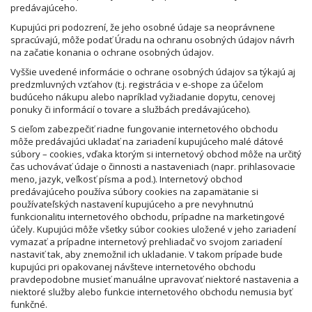
predávajúceho.
Kupujúci pri podozrení, že jeho osobné údaje sa neoprávnene
spracúvajú, môže podať Úradu na ochranu osobných údajov návrh
na začatie konania o ochrane osobných údajov.
Vyššie uvedené informácie o ochrane osobných údajov sa týkajú aj
predzmluvných vzťahov (t.j. registrácia v e-shope za účelom
budúceho nákupu alebo napríklad vyžiadanie dopytu, cenovej
ponuky či informácií o tovare a službách predávajúceho).
S cieľom zabezpečiť riadne fungovanie internetového obchodu
môže predávajúci ukladať na zariadení kupujúceho malé dátové
súbory – cookies, vďaka ktorým si internetový obchod môže na určitý
čas uchovávať údaje o činnosti a nastaveniach (napr. prihlasovacie
meno, jazyk, veľkosť písma a pod.). Internetový obchod
predávajúceho používa súbory cookies na zapamätanie si
používateľských nastavení kupujúceho a pre nevyhnutnú
funkcionalitu internetového obchodu, prípadne na marketingové
účely. Kupujúci môže všetky súbor cookies uložené v jeho zariadení
vymazať a prípadne internetový prehliadač vo svojom zariadení
nastaviť tak, aby znemožnil ich ukladanie. V takom prípade bude
kupujúci pri opakovanej návšteve internetového obchodu
pravdepodobne musieť manuálne upravovať niektoré nastavenia a
niektoré služby alebo funkcie internetového obchodu nemusia byť
funkčné.