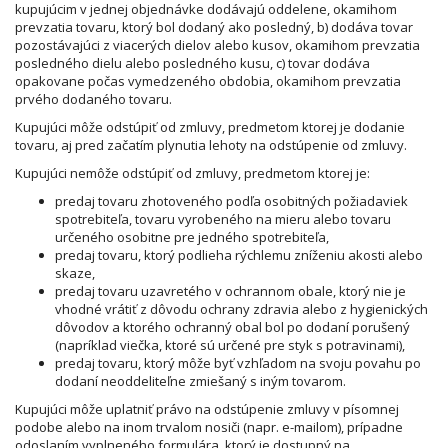
kupujúcim v jednej objednávke dodávajú oddelene, okamihom
prevzatia tovaru, ktorý bol dodaný ako posledný, b) dodáva tovar
pozostávajúci z viacerých dielov alebo kusov, okamihom prevzatia
posledného dielu alebo posledného kusu, c) tovar dodáva
opakovane počas vymedzeného obdobia, okamihom prevzatia
prvého dodaného tovaru.
Kupujúci môže odstúpiť od zmluvy, predmetom ktorej je dodanie
tovaru, aj pred začatím plynutia lehoty na odstúpenie od zmluvy.
Kupujúci nemôže odstúpiť od zmluvy, predmetom ktorej je:
predaj tovaru zhotoveného podľa osobitných požiadaviek
spotrebiteľa, tovaru vyrobeného na mieru alebo tovaru
určeného osobitne pre jedného spotrebiteľa,
predaj tovaru, ktorý podlieha rýchlemu zníženiu akosti alebo
skaze,
predaj tovaru uzavretého v ochrannom obale, ktorý nie je
vhodné vrátiť z dôvodu ochrany zdravia alebo z hygienických
dôvodov a ktorého ochranný obal bol po dodaní porušený
(napríklad viečka, ktoré sú určené pre styk s potravinami),
predaj tovaru, ktorý môže byť vzhľadom na svoju povahu po
dodaní neoddeliteľne zmiešaný s iným tovarom.
Kupujúci môže uplatniť právo na odstúpenie zmluvy v písomnej
podobe alebo na inom trvalom nosiči (napr. e-mailom), prípadne
odoslaním vyplneného formulára, ktorý je dostupný na