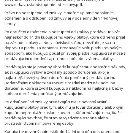
www.mrkava.sk/odstupenie-od-zmluvy.pdf
.
Právo na odstúpenie od zmluvy je možné uplatniť odoslaním
oznámenia o odstúpení od zmluvy aj v posledný deň 14-dňovej
lehoty.
Po doručení oznámenia o odstúpení od zmluvy predávajúci vráti
najneskôr do 14 dní kupujúcemu všetky platby, ktoré od neho prijal
na základe zmluvy alebo v súvislosti s ňou, nevzťahuje sa na
dopravu a platbu za dobierku. Predávajúci vráti platbu rovnakým
spôsobom, ako kupujúci použil pri svojej platbe. Kupujúci sa môže s
predávajúcim dohodnúť aj na inom spôsobe vrátenia platby.
Predávajúci nie je povinný uhradiť kupujúcemu dodatočné náklady,
ak si kupujúci výslovne zvolil iný spôsob doručenia, ako je
najlacnejší bežný spôsob doručenia ponúkaný predávajúcim.
Dodatočnými nákladmi sa rozumie rozdiel medzi nákladmi na
doručenie, ktoré si zvolil kupujúci, a nákladmi na najlacnejší bežný
spôsob doručenia ponúkaný predávajúcim.
Pri odstúpení od zmluvy predávajúci nie je povinný vrátiť
kupujúcemu platby pred tým, ako mu je tovar doručený alebo kým
kupujúci nepreukáže zaslanie tovaru späť predávajúcemu, ibaže
predávajúci navrhne, že si tovar vyzdvihne osobne alebo
prostredníctvom ním poverenej osoby.
Kupujúci je povinný najneskôr do 14 dní odo dňa odstúpenia od