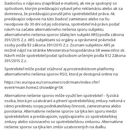
žiadosťou o nápravu (napríklad e-mailom), ak nie je spokojný so
spôsobom, ktorým predávajúci vybavil jeho reklamáciu alebo ak sa
domnieva, že predávajúci porušil jeho spotrebiteľské práva. Ak
predávajúci odpovie na túto žiadosť zamietavo alebo na ňu
neodpovie do 30 dní od jej odoslania, spotrebiteľ má právo podať
návrh na začatie alternatívneho riešenia sporu subjektu
alternatívneho riešenia sporov (ďalej len subjekt ARS) podľa zákona
391/2015 Z.z. ARS subjektami sú orgány a oprávnené právnické
osoby podľa §3 zákona 391/2015 Z.z. Zoznam subjektov ARS je
možné nájsť na stránke Ministerstva hospodárstva SR
www.mhsr.sk
.
Návrh môže spotrebiteľ podať spôsobom určeným podľa §12 Zákona
391/2015 Z.z.
Spotrebiteľ môže podať sťažnosť aj prostredníctvom platformy
alternatívneho riešenia sporov RSO, ktorá je dostupná online na
https://ec.europa.eu/consumers/odr/main/index.cfm?
event=main.home2.show&lng=SK
Alternatívne riešenie sporov môže využiť len spotrebiteľ – fyzická
osoba, ktorá pri uzatváraní a plnení spotrebiteľskej zmluvy nekoná v
rámci predmetu svojej podnikateľskej činnosti, zamestnania alebo
povolania. Alternatívne riešenie sporov sa týka len sporu medzi
spotrebiteľom a predávajúcim, vyplývajúceho zo spotrebiteľskej
zmluvy alebo súvisiaceho so spotrebiteľskou zmluvou. Alternatívne
riešenie sporov sa týka len zmlúv uzatvorených na diaľku.