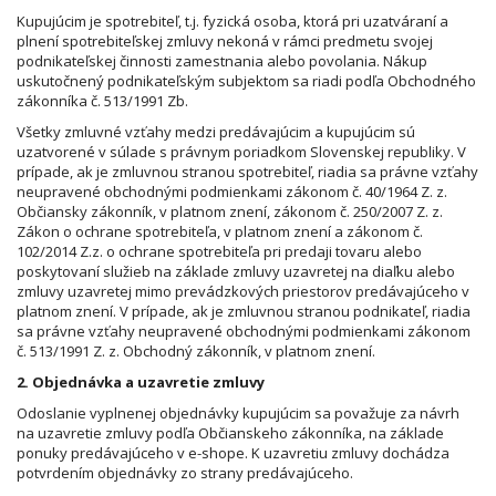
Kupujúcim je spotrebiteľ, t.j. fyzická osoba, ktorá pri uzatváraní a
plnení spotrebiteľskej zmluvy nekoná v rámci predmetu svojej
podnikateľskej činnosti zamestnania alebo povolania. Nákup
uskutočnený podnikateľským subjektom sa riadi podľa Obchodného
zákonníka č. 513/1991 Zb.
Všetky zmluvné vzťahy medzi predávajúcim a kupujúcim sú
uzatvorené v súlade s právnym poriadkom Slovenskej republiky. V
prípade, ak je zmluvnou stranou spotrebiteľ, riadia sa právne vzťahy
neupravené obchodnými podmienkami zákonom č. 40/1964 Z. z.
Občiansky zákonník, v platnom znení, zákonom č. 250/2007 Z. z.
Zákon o ochrane spotrebiteľa, v platnom znení a zákonom č.
102/2014 Z.z. o ochrane spotrebiteľa pri predaji tovaru alebo
poskytovaní služieb na základe zmluvy uzavretej na diaľku alebo
zmluvy uzavretej mimo prevádzkových priestorov predávajúceho v
platnom znení. V prípade, ak je zmluvnou stranou podnikateľ, riadia
sa právne vzťahy neupravené obchodnými podmienkami zákonom
č. 513/1991 Z. z. Obchodný zákonník, v platnom znení.
2. Objednávka a uzavretie zmluvy
Odoslanie vyplnenej objednávky kupujúcim sa považuje za návrh
na uzavretie zmluvy podľa Občianskeho zákonníka, na základe
ponuky predávajúceho v e-shope. K uzavretiu zmluvy dochádza
potvrdením objednávky zo strany predávajúceho.