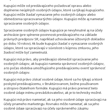
Kupujúci môže od predávajúceho požadovať opravu alebo
doplnenie neúplných osobných údajov, ktoré sa týkajú kupujúceho.
Kupujúci môže žiadať vymazanie jeho osobných údajov alebo
obmedzenia spracovania týchto údajov. Kupujúci môže aj namietať
spracúvanie osobných údajov.
Spracúvanie osobných údajov kupujúce je nevyhnutné aj na účely
archivácie (pre splnenie povinnosti predávajúceho na základe
právnych predpisov SR, napríklad uchovávanie účtovných dokladov
po dobu 10 rokov). Ak bude kupujúci žiadať o vymazanie osobných
údajov, ktoré sa spracúvajú v súvislosti s kúpnou zmluvou, jeho
žiadosť môže byť zamietnutá.
Kupujúci má právo, aby predávajúci obmedzil spracúvanie jeho
osobných údajov, ak kupujúci namieta správnosť osobných údajov,
a to počas obdobia umožňujúceho predávajúcemu overiť správnosť
osobných údajov.
Kupujúci má právo získať osobné údaje, ktoré sa ho týkajú a ktoré
poskytol predávajúcemu, v štruktúrovanom, bežne používanom
a strojovo čitateľnom formáte. Kupujúci má právo preniesť tieto
osobné údaje inému prevádzkovateľovi, ak je to technicky možné.
Kupujúci má právo namietať, ak sa jeho osobné údaje spracúvajú na
účely priameho marketingu. Rovnako môže namietať, ak sa jeho
osobné údaje spracúvajú na účely oprávneného záujmu