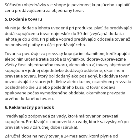
Súčasťou objednávky v e-shope je povinnosť kupujúceho zaplatiť
cenu predávajúcemu za objednaný tovar.
5. Dodanie tovaru
Ak nie je dodacia lehota uvedená pri produkte, platí, že predávajúci
dodá kupujúcemu tovar najneskôr do 30 dní (zvyčajná dodacia
lehota je do 3 dní). Pri platbe vopred predávajúci odosiela tovar až
po pripísaní platby na účet predávajúceho.
Tovar sa považuje za prevzatý kupujúcim okamihom, keď kupujúci
alebo ním určená tretia osoba (s výnimkou dopravcu) prevezme
všetky časti objednaného tovaru, alebo ak sa a) tovary objednané
kupujúcim v jednej objednávke dodávajú oddelene, okamihom
prevzatia tovaru, ktorý bol dodaný ako posledný, b) dodáva tovar
pozostávajúci z viacerých dielov alebo kusov, okamihom prevzatia
posledného dielu alebo posledného kusu, c) tovar dodáva
opakovane počas vymedzeného obdobia, okamihom prevzatia
prvého dodaného tovaru.
6. Reklamačný poriadok
Predávajúci zodpovedá za vady, ktoré má tovar pri prevzatí
kupujúcim. Predávajúci zodpovedá za vady, ktoré sa vyskytnú po
prevzatí veci v záručnej dobe (záruka).
Záručná doba na nový tovar je 24 mesiacov, ktorá plynie od