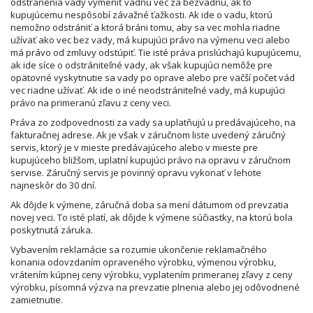
odstránenia vady vymeniť vadnú vec za bezvadnú, ak to
kupujúcemu nespôsobí závažné ťažkosti. Ak ide o vadu, ktorú
nemožno odstrániť a ktorá bráni tomu, aby sa vec mohla riadne
užívať ako vec bez vady, má kupujúci právo na výmenu veci alebo
má právo od zmluvy odstúpiť. Tie isté práva prislúchajú kupujúcemu,
ak ide síce o odstrániteľné vady, ak však kupujúci nemôže pre
opätovné vyskytnutie sa vady po oprave alebo pre väčší počet vád
vec riadne užívať. Ak ide o iné neodstrániteľné vady, má kupujúci
právo na primeranú zľavu z ceny veci.
Práva zo zodpovednosti za vady sa uplatňujú u predávajúceho, na
fakturačnej adrese. Ak je však v záručnom liste uvedený záručný
servis, ktorý je v mieste predávajúceho alebo v mieste pre
kupujúceho bližšom, uplatní kupujúci právo na opravu v záručnom
servise. Záručný servis je povinný opravu vykonať v lehote
najneskôr do 30 dní.
Ak dôjde k výmene, záručná doba sa mení dátumom od prevzatia
novej veci. To isté platí, ak dôjde k výmene súčiastky, na ktorú bola
poskytnutá záruka.
Vybavením reklamácie sa rozumie ukončenie reklamačného
konania odovzdaním opraveného výrobku, výmenou výrobku,
vrátením kúpnej ceny výrobku, vyplatením primeranej zľavy z ceny
výrobku, písomná výzva na prevzatie plnenia alebo jej odôvodnené
zamietnutie.