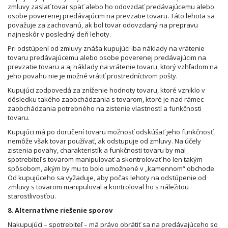
zmluvy zaslať tovar späť alebo ho odovzdať predávajúcemu alebo
osobe poverenej predávajúcim na prevzatie tovaru. Táto lehota sa
považuje za zachovanú, ak bol tovar odovzdaný na prepravu
najneskôr v posledný deň lehoty.
Pri odstúpení od zmluvy znáša kupujúci iba náklady na vrátenie
tovaru predávajúcemu alebo osobe poverenej predávajúcim na
prevzatie tovaru a aj náklady na vrátenie tovaru, ktorý vzhľadom na
jeho povahu nie je možné vrátiť prostredníctvom pošty.
Kupujúci zodpovedá za zníženie hodnoty tovaru, ktoré vzniklo v
dôsledku takého zaobchádzania s tovarom, ktoré je nad rámec
zaobchádzania potrebného na zistenie vlastností a funkčnosti
tovaru.
Kupujúci má po doručení tovaru možnosť odskúšať jeho funkčnosť,
nemôže však tovar používať, ak odstupuje od zmluvy. Na účely
zistenia povahy, charakteristík a funkčnosti tovaru by mal
spotrebiteľ s tovarom manipulovať a skontrolovať ho len takým
spôsobom, akým by mu to bolo umožnené v „kamennom“ obchode.
Od kupujúceho sa vyžaduje, aby počas lehoty na odstúpenie od
zmluvy s tovarom manipuloval a kontroloval ho s náležitou
starostlivosťou.
8. Alternatívne riešenie sporov
Nakupujúci – spotrebiteľ – má právo obrátiť sa na predávajúceho so