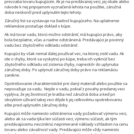
prevzatia tovaru kupujúcim. Ak je na predávanej veci, jej obale alebo
návode k nej pripojenom vyznačená lehota na použitie, záručná
doba neskončí pred uplynutím tejto lehoty.
Záručný list sa vystavuje na žiadosť kupujúceho. Na uplatnenie
reklamácie postačuje doklad o kúpe.
Ak má tovar vadu, ktorú možno odstrániť, má kupujúci právo, aby
bola bezplatne, včas a riadne odstránená. Predávajúci je povinný
vadu bez zbytočného odkladu odstrániť.
Kupujúci by však nemal ďalej používať vec, na ktorej zistil vadu. Ak
ide o chyby, ktoré sa vyskytnú po kúpe, treba ich vytknúť bez
zbytočného odkladu od zistenia chyby, najneskôr do uplynutia
záručnej doby. Po uplynutí záručnej doby právo na reklamáciu
zanikne.
Opotrebovanie charakteristické pre daný materiál alebo použitie sa
nepovažuje za vadu. Nejde o vadu, pokiaľ z povahy predanej veci
vyplýva, že jej životnosť je kratšia než záručná doba a keď pri
obvyklom užívaní takej veci dôjde k jej celkovému opotrebovaniu
ešte pred uplynutím záručnej doby.
Kupujúci môže namiesto odstránenia vady požadovať výmenu veci,
alebo ak sa vada týka len súčasti veci, výmenu súčasti, ak tým
predávajúcemu nevzniknú neprimerané náklady vzhľadom na cenu
tovaru alebo závažnosť vady. Predávajúci môže vždy namiesto