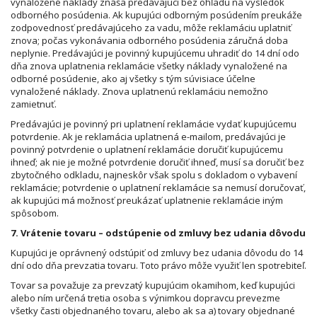
vynaložené náklady znáša predávajúci bez ohľadu na výsledok
odborného posúdenia. Ak kupujúci odborným posúdením preukáže
zodpovednosť predávajúceho za vadu, môže reklamáciu uplatniť
znova; počas vykonávania odborného posúdenia záručná doba
neplynie. Predávajúci je povinný kupujúcemu uhradiť do 14 dní odo
dňa znova uplatnenia reklamácie všetky náklady vynaložené na
odborné posúdenie, ako aj všetky s tým súvisiace účelne
vynaložené náklady. Znova uplatnenú reklamáciu nemožno
zamietnuť.
Predávajúci je povinný pri uplatnení reklamácie vydať kupujúcemu
potvrdenie. Ak je reklamácia uplatnená e-mailom, predávajúci je
povinný potvrdenie o uplatnení reklamácie doručiť kupujúcemu
ihneď; ak nie je možné potvrdenie doručiť ihneď, musí sa doručiť bez
zbytočného odkladu, najneskôr však spolu s dokladom o vybavení
reklamácie; potvrdenie o uplatnení reklamácie sa nemusí doručovať,
ak kupujúci má možnosť preukázať uplatnenie reklamácie iným
spôsobom.
7. Vrátenie tovaru – odstúpenie od zmluvy bez udania dôvodu
Kupujúci je oprávnený odstúpiť od zmluvy bez udania dôvodu do 14
dní odo dňa prevzatia tovaru. Toto právo môže využiť len spotrebiteľ.
Tovar sa považuje za prevzatý kupujúcim okamihom, keď kupujúci
alebo ním určená tretia osoba s výnimkou dopravcu prevezme
všetky časti objednaného tovaru, alebo ak sa a) tovary objednané